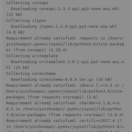
Collecting coreapi

  Downloading coreapi-2.3.3-py2.py3-none-any.whl 
(25 kB)

Collecting itypes

  Downloading itypes-1.2.0-py2.py3-none-any.whl 
(4.8 kB)

Requirement already satisfied: requests in /Users/
yinzhuoqun/.pyenv/joyoo2/lib/python3.6/site-packag
es (from coreapi) (2.18.4)

Collecting uritemplate

  Downloading uritemplate-3.0.1-py2.py3-none-any.w
hl (15 kB)

Collecting coreschema

  Downloading coreschema-0.0.4.tar.gz (10 kB)

Requirement already satisfied: idna<2.7,>=2.5 in /
Users/yinzhuoqun/.pyenv/joyoo2/lib/python3.6/site-
packages (from requests->coreapi) (2.6)

Requirement already satisfied: chardet<3.1.0,>=3.
0.2 in /Users/yinzhuoqun/.pyenv/joyoo2/lib/python
3.6/site-packages (from requests->coreapi) (3.0.4)

Requirement already satisfied: certifi>=2017.4.17 
in /Users/yinzhuoqun/.pyenv/joyoo2/lib/python3.6/s