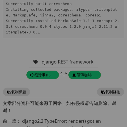
Successfully built coreschema

Installing collected packages: itypes, uritemplat
e, MarkupSafe, jinja2, coreschema, coreapi

Successfully installed MarkupSafe-1.1.1 coreapi-2.
3.3 coreschema-0.0.4 itypes-1.2.0 jinja2-2.11.2 ur
itemplate-3.0.1
django REST framework
^_^
很赞哦 (0)
请喝咖啡...
复制标题
复制链接
文章部分资料可能来源于网络，如有侵权请告知删除。谢
谢！
前一篇：
django2.2 TypeError: render() got an