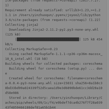
ite-packages (from requests->coreapi) (2017.7.27.
1)

Requirement already satisfied: urllib3<1.23,>=1.2
1.1 in /Users/yinzhuoqun/.pyenv/joyoo2/lib/python
3.6/site-packages (from requests->coreapi) (1.22)

Collecting jinja2

  Downloading Jinja2-2.11.2-py2.py3-none-any.whl 
(125 kB)

     |████████████████████████████████| 125 kB 454 
kB/s 

Collecting MarkupSafe>=0.23

  Using cached MarkupSafe-1.1.1-cp36-cp36m-macosx_
10_6_intel.whl (18 kB)

Building wheels for collected packages: coreschema

  Building wheel for coreschema (setup.py) ... don
e

  Created wheel for coreschema: filename=coreschem
a-0.0.4-py3-none-any.whl size=15031 sha256=8a1b8c3
8bd33bd99a024339f52d5caea1d9e3d6890bde61cc3dd28a10
d58e986

  Stored in directory: /Users/yinzhuoqun/Library/C
aches/pip/wheels/09/1c/f4/e9bdef7dca4b276f7f28a039
43f4059466188def81a65b1b44
