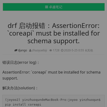
导航切换
卓越笔记
drf 启动报错：AssertionError:
`coreapi` must be installed for
schema support.
django
zhuoyuebiji
1728
2020-5-25 0:55
其他
错误日志(error log)：
AssertionError: `coreapi` must be installed for schema
support.
解决办法(solution)：
(joyoo2) yinzhuoqundeMacBook-Pro:joyoo yinzhuoqun$ 
pip install coreapi
