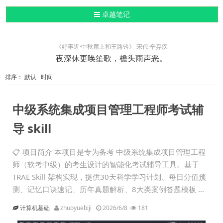
导航切换
卓越笔记
《好事近·中秋席上和王路钤》 宋代·辛弃疾
夜深休更唤笙歌，檐头雨声恶。
排序：
默认
时间
中级系统集成项目管理工程师考试辅
导 skill
📋 项目简介 本项目是专为备考 中级系统集成项目管理工程
师（软考中级）的考生设计的智能化考试辅导工具。基于
TRAE Skill 架构实现，提供30天科学学习计划、每日分值预
测、记忆口诀速记、历年真题解析、8大类案例答题模板 ...
计算机基础
zhuoyuebiji
2026/6/8
181