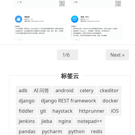
Next »
标签云
adb
AI 问答
android
celery
ckeditor
django
django REST framework
docker
fiddler
git
haystack
httprunner
iOS
jenkins
jieba
nginx
notepad++
pandas
pycharm
python
redis