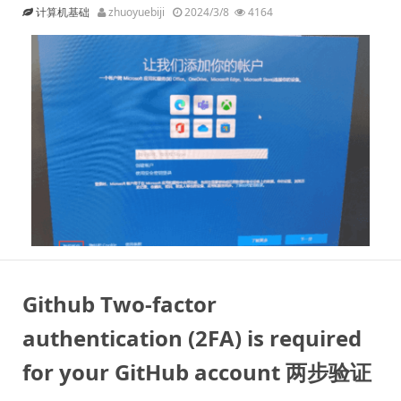
计算机基础
zhuoyuebiji
2024/3/8
4164
Github Two-factor
authentication (2FA) is required
for your GitHub account 两步验证