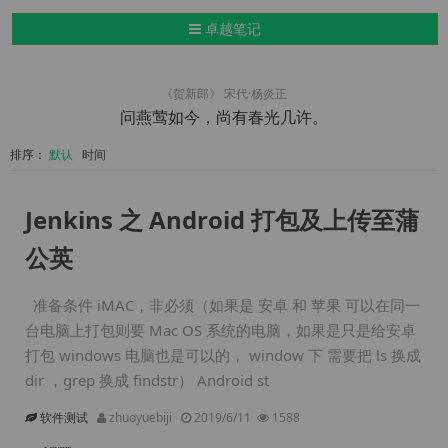
导航切换
卓越笔记
《贺新郎》 宋代·杨炎正
问燕莺如今，尚有春光几许。
排序：
默认
时间
Jenkins 之 Android 打包及上传至蒲
公英
准备条件 iMAC，非必须（如果是 安卓 和 苹果 可以在同一
台电脑上打包则要 Mac OS 系统的电脑，如果是只是给安卓
打包 windows 电脑也是可以的， window 下 需要把 ls 换成
dir ，grep 换成 findstr） Android st
软件测试
zhuoyuebiji
2019/6/11
1588