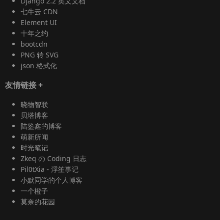
Django 2.2 英文文档
七牛云 CDN
Element UI
十年之约
bootcdn
PNG 转 SVG
json 格式化
友情链接
+
晓物智联
贝塔博客
陆鉴鑫的博客
萌新所闻
时光笔记
Zkeq の Coding 日志
Pil0tXia - 浮笙事记
小默同学的个人博客
一个橙子
莫奈的花园