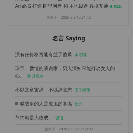
AriaNG 打造 阿里网盘 和 本地磁盘 数据互通
9326
更新于：2026-8-9 12:31:42
名言 Saying
没有任何格言能有益于傻瓜
本·琼森
珠宝，爱情的演说家，男人深知它能打动女人的
心。
塞·丹尼尔
不以文章害辞，不以辞害志
墨子闲话
叫喊战争的人是魔鬼的参谋
欧洲
节约就是大收成。
谚语
更新于：2026-08-09 12:33:32