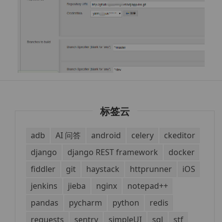
标签云
adb
AI 问答
android
celery
ckeditor
django
django REST framework
docker
fiddler
git
haystack
httprunner
iOS
jenkins
jieba
nginx
notepad++
pandas
pycharm
python
redis
requests
sentry
simpleUI
sql
stf