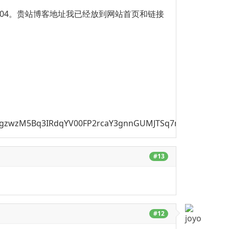
04。贵站博客地址我已经放到网站首页和链接
uHgzwzM5Bq3IRdqYV00FP2rcaY3gnnGUMJTSq7mmGW8UJfph
#13
#12