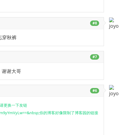
#8
忘穿秋裤
#7
，谢谢大哥
#6
地址 请更换一下友链
5jb20vYm9yYmVyLw==&nbsp;你的博客好像限制了博客园的链接