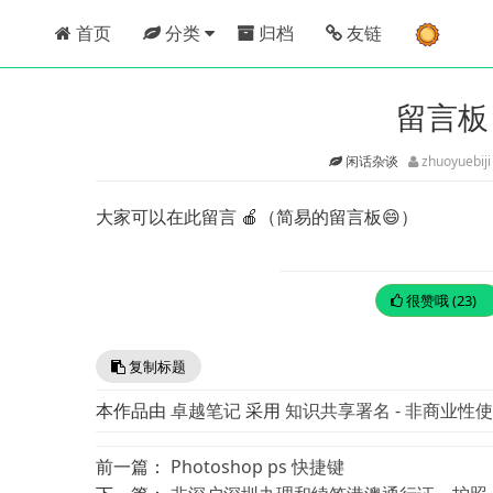
首页
分类
归档
友链
留言板
闲话杂谈
zhuoyuebij
大家可以在此留言 🍎（简易的留言板😄）
很赞哦 (23)
复制标题
本作品由
卓越笔记
采用
知识共享署名 - 非商业性使用
前一篇：
Photoshop ps 快捷键