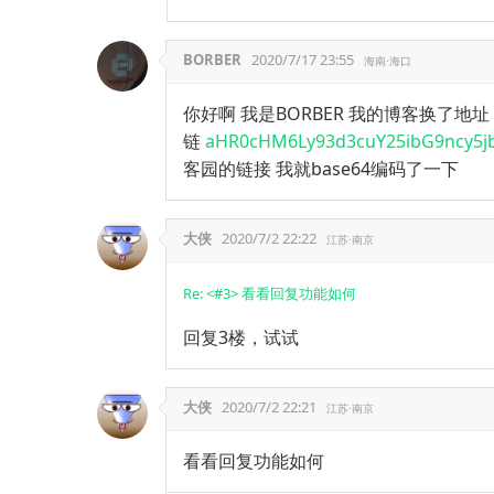
BORBER
2020/7/17 23:55
海南·海口
你好啊 我是BORBER 我的博客换了地
链
aHR0cHM6Ly93d3cuY25ibG9ncy5
客园的链接 我就base64编码了一下
大侠
2020/7/2 22:22
江苏·南京
Re: <#3> 看看回复功能如何
回复3楼，试试
大侠
2020/7/2 22:21
江苏·南京
看看回复功能如何