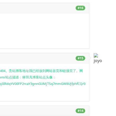
#16
#15
，出现404。贵站博客地址我已经放到网站首页和链接页了。网
fan.com/站点描述：林羽凡博客站点头像：
Bq3IRdqYV00FP2rcaY3gnnGUMJTSq7mmGW8UJfphfCQ/0
#14