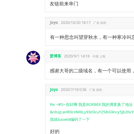
友链前来串门
Joyo
2020/10/20 18:17
广东·深圳
有一种思念叫望穿秋水，有一种寒冷叫
爱博客
2020/9/1 14:16
中国·上海
感谢大哥的二级域名，有一个可以使用
Joyo
2020/7/18 0:36
广东·深圳
Re: <#5> 你好啊 我是BORBER 我的博客换了
&nbsp;aHR0cHM6Ly93d3cuY25ibG9ncy
我就base64编码了一下
好的