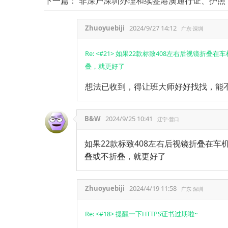
下一篇：
非深户深圳办理和续签港澳通行证、护照（2
Zhuoyuebiji
2024/9/27 14:12
广东·深圳
Re: <#21> 如果22款标致408左右后视镜
叠，就更好了
想法已收到，得让班大师好好找找，能不
B&W
2024/9/25 10:41
辽宁·营口
如果22款标致408左右后视镜折叠在
叠或不折叠，就更好了
Zhuoyuebiji
2024/4/19 11:58
广东·深圳
Re: <#18> 提醒一下HTTPS证书过期啦~