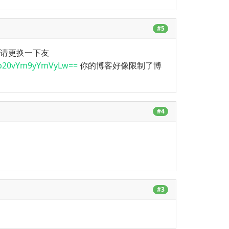
#5
址 请更换一下友
jb20vYm9yYmVyLw==
你的博客好像限制了博
#4
#3