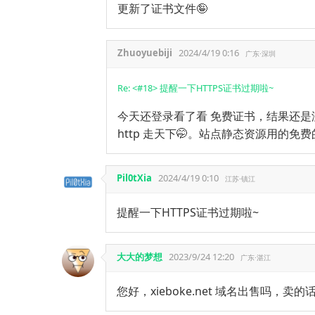
更新了证书文件🤪
Zhuoyuebiji
2024/4/19 0:16
广东·深圳
Re: <#18> 提醒一下HTTPS证书过期啦~
今天还登录看了看 免费证书，结果还是没
http 走天下🤭。站点静态资源用的免费的 
Pil0tXia
2024/4/19 0:10
江苏·镇江
提醒一下HTTPS证书过期啦~
大大的梦想
2023/9/24 12:20
广东·湛江
您好，xieboke.net 域名出售吗，卖的话