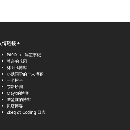
友情链接
+
Pil0tXia - 浮笙事记
莫奈的花园
林羽凡博客
小默同学的个人博客
一个橙子
萌新所闻
Mayx的博客
陆鉴鑫的博客
贝塔博客
Zkeq の Coding 日志