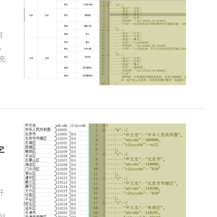
有
，
充
字
开
列