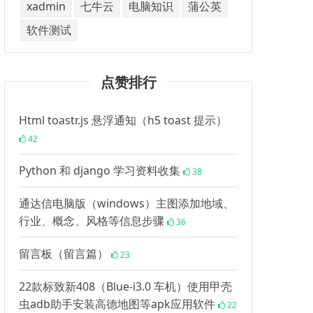
xadmin
七牛云
电脑知识
蒲公英
软件测试
点赞排行
Html toastr.js 悬浮通知（h5 toast 提示）
42
Python 和 django 学习资料收集
38
通达信电脑版（windows）主图添加地域、
行业、概念、风格等信息步骤
36
留言板（留言篇）
23
22款标致新408（Blue-i3.0 车机）使用甲壳
虫adb助手安装高德地图等apk应用软件
22