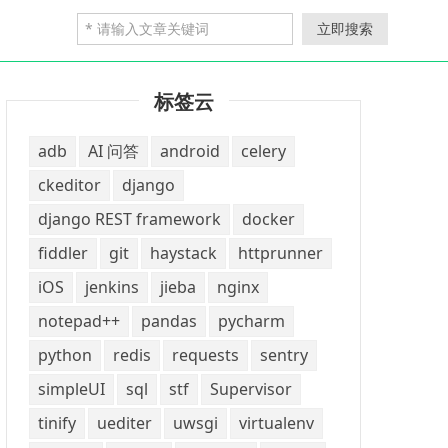
立即搜索
标签云
adb
AI 问答
android
celery
ckeditor
django
django REST framework
docker
fiddler
git
haystack
httprunner
iOS
jenkins
jieba
nginx
notepad++
pandas
pycharm
python
redis
requests
sentry
simpleUI
sql
stf
Supervisor
tinify
uediter
uwsgi
virtualenv