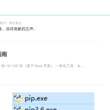
道中》 宋代·曾几
路，添得黄鹂四五声。
指南
 快 10-100 倍（基于 Rust 开发） 一体化工具 & ...