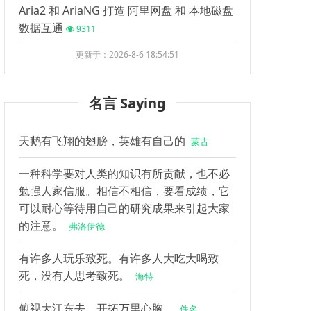
Aria2 和 AriaNG 打造 阿里网盘 和 本地磁盘
数据互通
9311
更新于：2026-8-6 18:54:51
名言 Saying
天鹅有飞翔的翅膀，英雄有自己的
蒙古
一种科学要对人类的知识有所贡献，也不必
勉强人家信服。相信不相信，要看成绩，它
可以耐心等待用自己的研究成果来引起大家
的注意。
弗洛伊德
有许多人玩乐致死。有许多人大吃大喝致
死，没有人思考致死。
海特
俯视大江东去，开拓万里心胸。
佚名