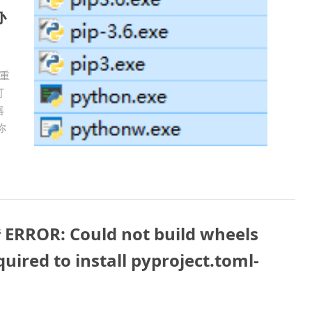
办
想重
可
器
你
RROR: Could not build wheels
uired to install pyproject.toml-