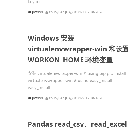
keybo ...
python
zhuoyuebiji
2021/12/7
2026
Windows 安装
virtualenvwrapper-win 和设
WORKON_HOME 环境变量
安装 virtualenvwrapper-win # using pip pip install
virtualenvwrapper-win # using easy_install
easy_install ...
python
zhuoyuebiji
2021/9/17
1670
Pandas read_csv、read_excel