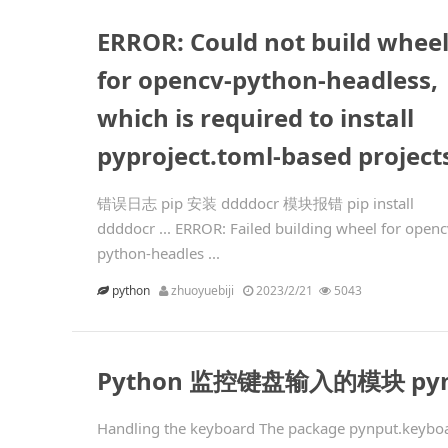
ERROR: Could not build whee
for opencv-python-headless,
which is required to install
pyproject.toml-based project
错误日志 pip 安装 ddddocr 模块报错 pip install
ddddocr ... ERROR: Failed building wheel for openc
python-headles ...
python
zhuoyuebiji
2023/2/21
5043
Python 监控键盘输入的模块 pyn
Handling the keyboard The package pynput.keyboar