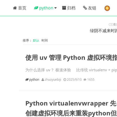
首页
python
归档
友链
《三衢
绿阴不减来时
排序：
默认
时间
使用 uv 管理 Python 虚拟环境
为什么选择 uv？ 极速体验 比传统 virtualenv + pip
python
zhuoyuebiji
2025/9/10
1655
Python virtualenvwrapper 先
创建虚拟环境后来重装python但