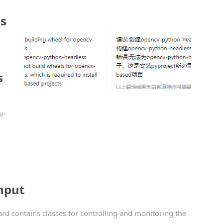
ls
s
v-
put
d contains classes for controlling and monitoring the