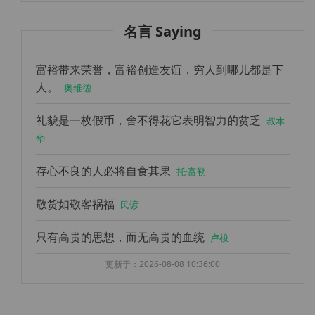
名言 Saying
富裕带来荣誉，富裕创造友谊，穷人到哪儿都是下
人。
奥维德
礼貌是一枚假币，舍不得花它表明智力的贫乏
叔本
华
存心不良的人必将自食其果
托·富勒
敬货如敬客祸福
民谚
只有高贵的思想，而无高贵的血统
卢梭
更新于：2026-08-08 10:36:00