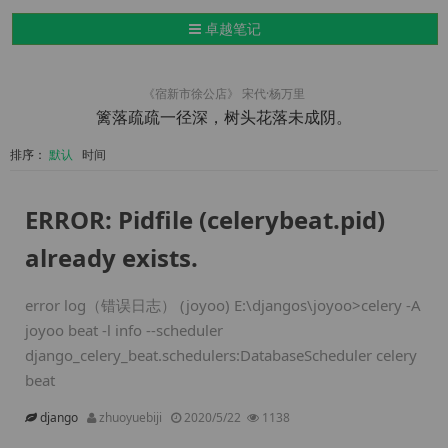
导航切换
卓越笔记
《宿新市徐公店》 宋代·杨万里
篱落疏疏一径深，树头花落未成阴。
排序：
默认
时间
ERROR: Pidfile (celerybeat.pid)
already exists.
error log（错误日志） (joyoo) E:\djangos\joyoo>celery -A
joyoo beat -l info --scheduler
django_celery_beat.schedulers:DatabaseScheduler celery
beat
django
zhuoyuebiji
2020/5/22
1138