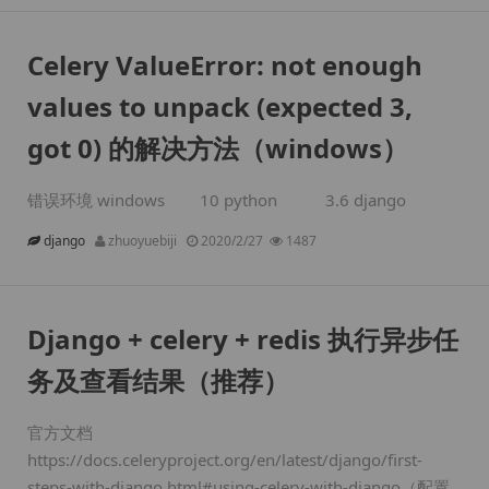
Celery ValueError: not enough
values to unpack (expected 3,
got 0) 的解决方法（windows）
错误环境 windows 10 python 3.6 django
django
zhuoyuebiji
2020/2/27
1487
Django + celery + redis 执行异步任
务及查看结果（推荐）
官方文档
https://docs.celeryproject.org/en/latest/django/first-
steps-with-django.html#using-celery-with-django（配置