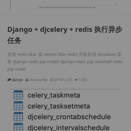
Django + djcelery + redis 执行异步
任务
安装 redis Mac 或 centos Mac redis 开机自启 Windows 安
装 django-redis pip install django-redis pip uninstall redis
pip instal
django
zhuoyuebiji
2019/12/15
1283