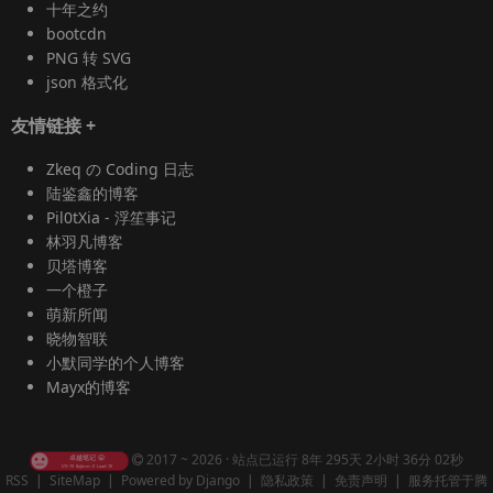
十年之约
bootcdn
PNG 转 SVG
json 格式化
友情链接
+
Zkeq の Coding 日志
陆鉴鑫的博客
Pil0tXia - 浮笙事记
林羽凡博客
贝塔博客
一个橙子
萌新所闻
晓物智联
小默同学的个人博客
Mayx的博客
2017 ~ 2026 ·
站点已运行 8年 295天 2小时 36分 02秒
RSS
|
SiteMap
|
Powered by Django
|
隐私政策
|
免责声明
|
服务托管于腾