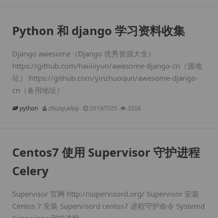
Python 和 django 学习资料收集
Django awesome（Django 优秀资源大全）
https://github.com/haiiiiiyun/awesome-django-cn（源地
址） https://github.com/yinzhuoqun/awesome-django-
cn（备用地址）
python
zhuoyuebiji
2019/7/25
3506
Centos7 使用 Supervisor 守护进程
Celery
Supervisor 官网 http://supervisord.org/ Supervisor 安装
Centos 7 安装 Supervisord centos7 进程守护命令 Systemd