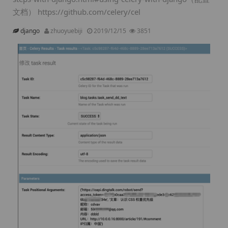
文档） https://github.com/celery/cel
django
zhuoyuebiji
2019/12/15
3851