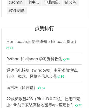
xadmin
七牛云
电脑知识
蒲公英
软件测试
点赞排行
Html toastr.js 悬浮通知（h5 toast 提示）
43
Python 和 django 学习资料收集
38
通达信电脑版（windows）主图添加地域、
行业、概念、风格等信息步骤
36
留言板（留言篇）
24
22款标致新408（Blue-i3.0 车机）使用甲壳
虫adb助手安装高德地图等apk应用软件
22