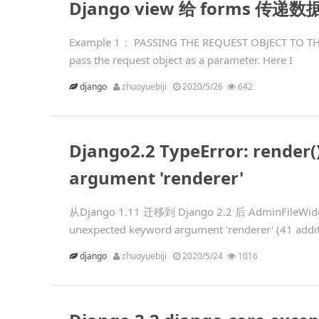
Django view 给 forms 传递数
Example 1： PASSING THE REQUEST OBJECT TO THE 
pass the request object as a parameter. Here I
django
zhuoyuebiji
2020/5/26
642
Django2.2 TypeError: render
argument 'renderer'
从Django 1.11 迁移到 Django 2.2 后 AdminFileWidg
unexpected keyword argument 'renderer' (41 addit
django
zhuoyuebiji
2020/5/24
1016