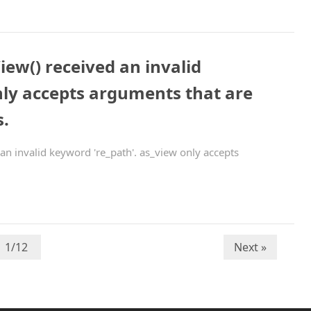
ew() received an invalid
nly accepts arguments that are
s.
n invalid keyword 're_path'. as_view only accepts
Next »