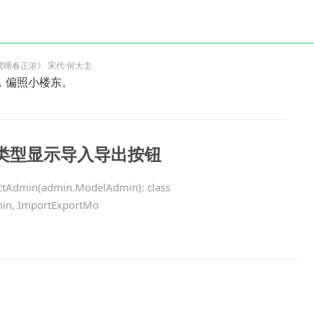
莺啼春正浓》 宋代·何大圭
，偏照小楼东。
 按用户类型显示导入导出按钮
jectAdmin(admin.ModelAdmin): class
min, ImportExportMo