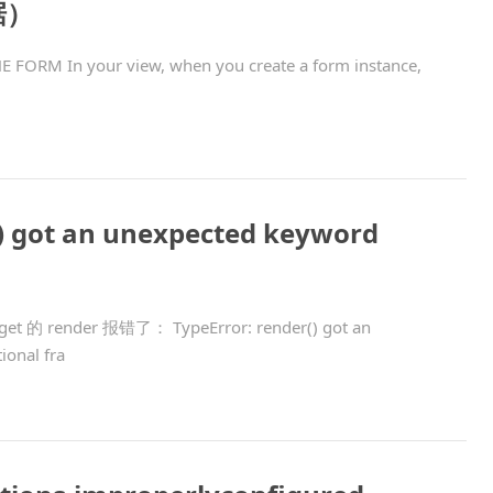
据）
FORM In your view, when you create a form instance,
() got an unexpected keyword
et 的 render 报错了： TypeError: render() got an
ional fra