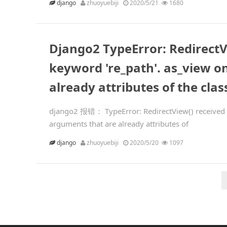
django
zhuoyuebiji
2020/5/21
1680
Django2 TypeError: RedirectVi
keyword 're_path'. as_view o
already attributes of the clas
django2 报错： TypeError: RedirectView() received a
arguments that are already attributes of
django
zhuoyuebiji
2020/5/20
1097