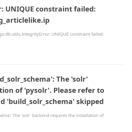
r: UNIQUE constraint failed:
g_articlelike.ip
ls.IntegrityError: UNIQUE constraint failed:
_solr_schema': The 'solr'
ion of 'pysolr'. Please refer to
 'build_solr_schema' skipped
: The 'solr' backend requires the installation of