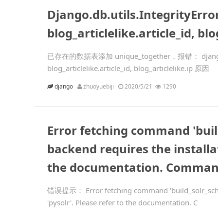
Django.db.utils.IntegrityErro
blog_articlelike.article_id, blo
已存在的数据表添加 unique_together，报错： django.db.uti
blog_articlelike.article_id, blog_articlelike.ip 原因
django
zhuoyuebiji
2020/5/21
1290
Error fetching command 'build
backend requires the installat
the documentation. Command
错误提示： Error fetching command 'build_solr_schema'
'pysolr'. Please refer to the documentation. C