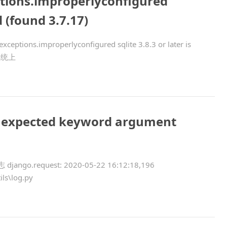
ptions.improperlyconfigured
d (found 3.7.17)
ions.improperlyconfigured sqlite 3.8.3 or later is
 系统上
 unexpected keyword argument
ango.request: 2020-05-22 16:12:18,196
ils\log.py