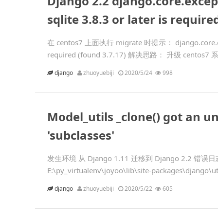
Django 2.2 django.core.exce
sqlite 3.8.3 or later is require
在 centos7 上面执行 migrate 时提示： django.core.except
required (found 3.7.17) 解决思路： 升级 centos7
django
zhuoyuebiji
2020/5/24
998
Model_utils _clone() got an
'subclasses'
发生环境 从 Django 1.11 迁移到 Django 2.2 错误日志 dj
E:\py_virtualenv\joyoo\lib\site-packages\django\ut
django
zhuoyuebiji
2020/5/22
605