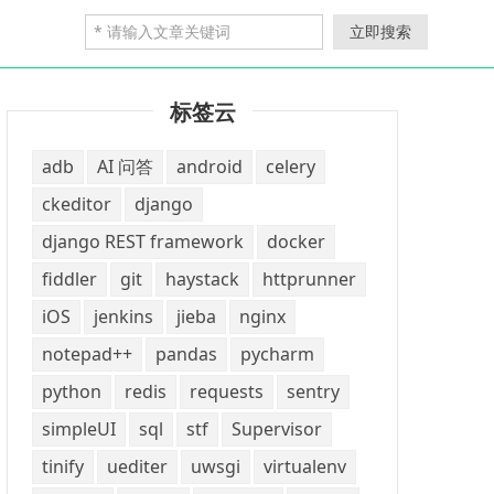
立即搜索
标签云
adb
AI 问答
android
celery
ckeditor
django
django REST framework
docker
fiddler
git
haystack
httprunner
iOS
jenkins
jieba
nginx
notepad++
pandas
pycharm
python
redis
requests
sentry
simpleUI
sql
stf
Supervisor
tinify
uediter
uwsgi
virtualenv