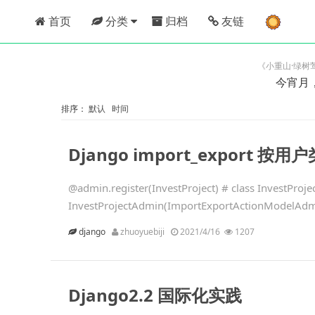
首页
分类
归档
友链
《小重山·绿树
今宵月
排序：
默认
时间
Django import_export
@admin.register(InvestProject) # class InvestPro
InvestProjectAdmin(ImportExportActionModelAd
django
zhuoyuebiji
2021/4/16
1207
Django2.2 国际化实践