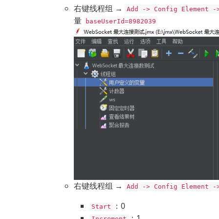
右键线程组 →
Add -> Config Element -
量
baseUserId=8982039
右键线程组 →
Add -> Config Element -
：0
Start
：1
Increment