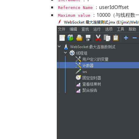
：userIdOffset
Reference Name
：10000（与线程数
Maximum value