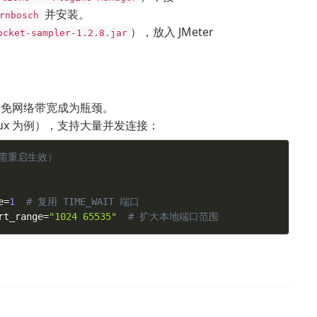
并安装。
rnbosch
），放入 JMeter
ocket-sampler-1.2.8.jar
，避免网络带宽成为瓶颈。
inux 为例），支持大量并发连接：
 需重启生效）
e
=
1
# 复用 TIME_WAIT 端口
rt_range
=
"1024 65535"
# 扩大本地端口范围