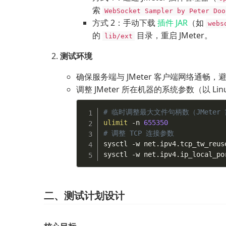
索
WebSocket Sampler by Peter Doo
方式 2：手动下载
插件 JAR
（如
webs
的
目录，重启 JMeter。
lib/ext
测试环境
确保服务端与 JMeter 客户端网络通畅
调整 JMeter 所在机器的系统参数（以 L
# 临时调整最大文件句柄数（JMeter
ulimit
 -n 
655350
# 调整 TCP 连接参数
sysctl -w net.ipv4.tcp_tw_reus
sysctl -w net.ipv4.ip_local_po
二、测试计划设计