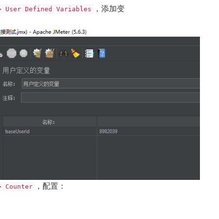
，添加变
> User Defined Variables
，配置：
> Counter