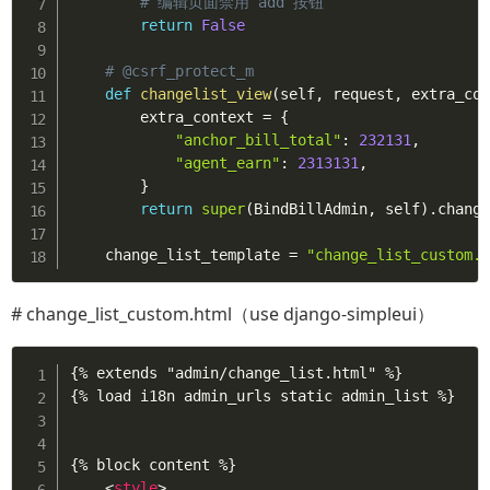
# 编辑页面禁用 add 按钮
return
False
# @csrf_protect_m
def
changelist_view
(
self
,
 request
,
 extra_co
        extra_context 
=
{
"anchor_bill_total"
:
232131
,
"agent_earn"
:
2313131
,
}
return
super
(
BindBillAdmin
,
 self
)
.
chang
    change_list_template 
=
"change_list_custom.
# change_list_custom.html（use django-simpleui）
{% extends "admin/change_list.html" %}

{% load i18n admin_urls static admin_list %}

{% block content %}

<
style
>