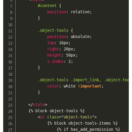
#content
{
position
:
 relative
;
}
.object-tools
{
position
:
 absolute
;
top
:
 16px
;
right
:
 20px
;
height
:
 50px
;
z-index
:
 2
;
}
.object-tools .import_link, .object-too
color
:
 white 
!important
;
}
</
style
>
    {% block object-tools %}

<
ul
class
=
"
object-tools
"
>
            {% block object-tools-items %}

                {% if has_add_permission %}
