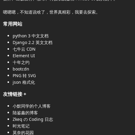
嗯嗯嗯，不知道说啥了，世界真精彩，我要去探索。
常用网站
python 3 中文文档
Django 2.2 英文文档
七牛云 CDN
Element UI
十年之约
bootcdn
PNG 转 SVG
json 格式化
友情链接
+
小默同学的个人博客
陆鉴鑫的博客
Zkeq の Coding 日志
时光笔记
莫奈的花园