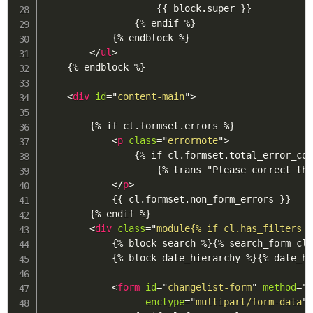
                    {{ block.super }}

                {% endif %}

            {% endblock %}

</
ul
>
    {% endblock %}

<
div
id
=
"
content-main
"
>
        {% if cl.formset.errors %}

<
p
class
=
"
errornote
"
>
                {% if cl.formset.total_error_cou
                    {% trans "Please correct the
</
p
>
            {{ cl.formset.non_form_errors }}

        {% endif %}

<
div
class
=
"
module{% if cl.has_filters 
            {% block search %}{% search_form cl 
            {% block date_hierarchy %}{% date_hi
<
form
id
=
"
changelist-form
"
method
=
"
enctype
=
"
multipart/form-data
"