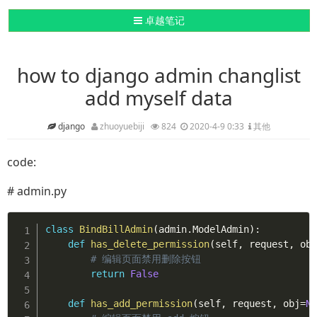
导航切换
卓越笔记
how to django admin changlist
add myself data
django
zhuoyuebiji
824
2020-4-9 0:33
其他
code:
# admin.py
class
BindBillAdmin
(
admin
.
ModelAdmin
)
:
def
has_delete_permission
(
self
,
 request
,
 ob
# 编辑页面禁用删除按钮
return
False
def
has_add_permission
(
self
,
 request
,
 obj
=
N