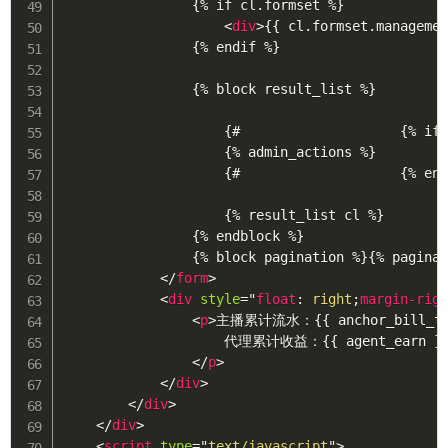
                {% if cl.formset %}

<
div
>
{{ cl.formset.manageme
                {% endif %}

                {% block result_list %}

                    {#                    {% if 
                    {% admin_actions %}

                    {#                    {% end
                    {% result_list cl %}

                {% endblock %}

                {% block pagination %}{% paginat
</
form
>
<
div
style
="
float
:
 right
;
margin-rig
<
p
>
主播累计流水：{{ anchor_bill_to
                    代理累计收益：{{ agent_earn }}
</
p
>
</
div
>
</
div
>
</
div
>
<
script
type
=
"
text/javascript
"
>