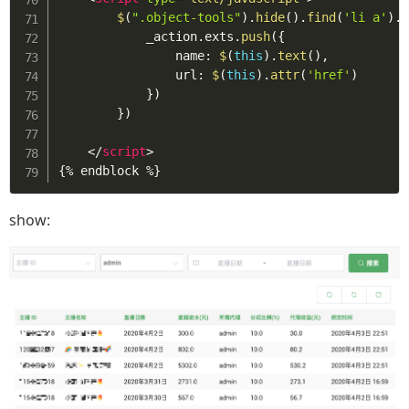
$
(
".object-tools"
)
.
hide
(
)
.
find
(
'li a'
)
.
            _action
.
exts
.
push
(
{
                name
:
$
(
this
)
.
text
(
)
,
                url
:
$
(
this
)
.
attr
(
'href'
)
}
)
}
)
</
script
>
show: