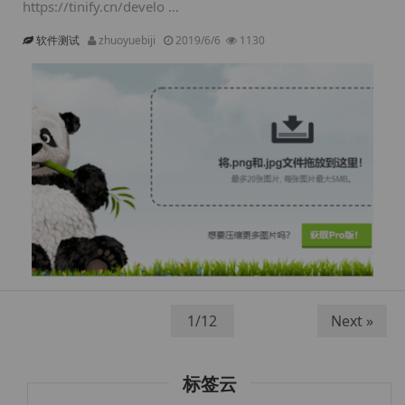
https://tinify.cn/develo ...
软件测试
zhuoyuebiji
2019/6/6
1130
Next »
标签云