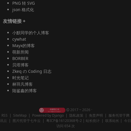
PNG 转 SVG
json 格式化
友情链接
+
小默同学的个人博客
cywhat
Mayx的博客
萌新所闻
BORBER
贝塔博客
Zkeq の Coding 日志
时光笔记
林羽凡博客
陆鉴鑫的博客
2017 ~ 2026 ·
RSS
|
SiteMap
|
Powered by Django
|
隐私政策
|
免责声明
|
服务托管于腾
讯云
|
图片托管于七牛云
|
粤ICP备16120368号-2
|
站长统计
|
联系站长
|
今日
访问 654 次