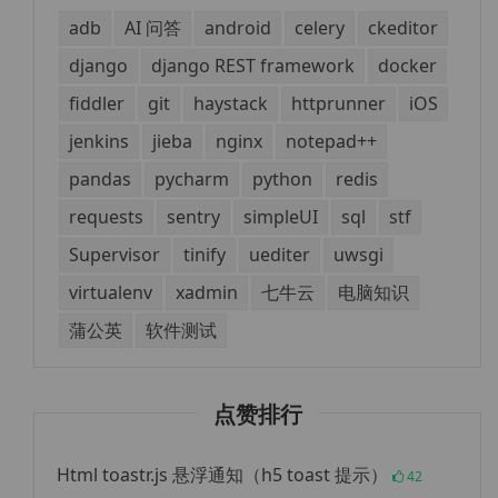
adb
AI 问答
android
celery
ckeditor
django
django REST framework
docker
fiddler
git
haystack
httprunner
iOS
jenkins
jieba
nginx
notepad++
pandas
pycharm
python
redis
requests
sentry
simpleUI
sql
stf
Supervisor
tinify
uediter
uwsgi
virtualenv
xadmin
七牛云
电脑知识
蒲公英
软件测试
点赞排行
Html toastr.js 悬浮通知（h5 toast 提示）
42